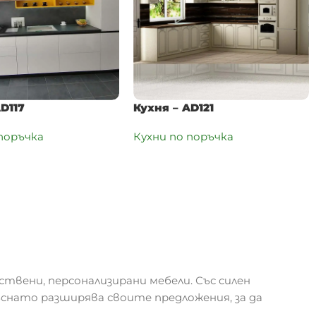
AD117
Кухня – AD121
 поръчка
Кухни по поръчка
ствени, персонализирани мебели. Със силен
ъснато разширява своите предложения, за да