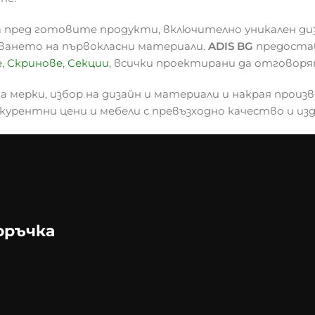
 пред готовите продукти, включително уникален ди
зването на първокласни материали.
ADIS BG
предостав
е
,
Скринове
,
Секции
, всички проектирани да отговоря
 мерки, избор на дизайн и материали и накрая произв
курентни цени и мебели с превъзходно качество и из
оръчка