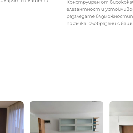
тговарят на вашето
Конструиран от високока
елегантност и устойчивос
разгледате възможностите
поръчка, съобразени с ва