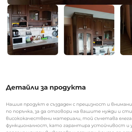
Детайли за продукта
Нашия продукт е създаден с прецизност и внимани
по поръчка, за да отговори на вашите нужди и ст
висококачествени материали, той съчетава елег
функционалност, като гарантира устойчивост и у