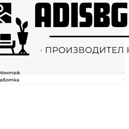
 Монтаж
работка