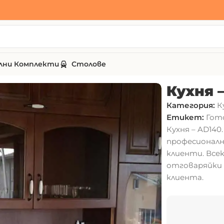
лни Комплекти
Столове
Кухня 
Категория:
К
Етикет:
Гот
Кухня – AD14
професионалн
клиенти. Все
отговаряйки 
клиента.