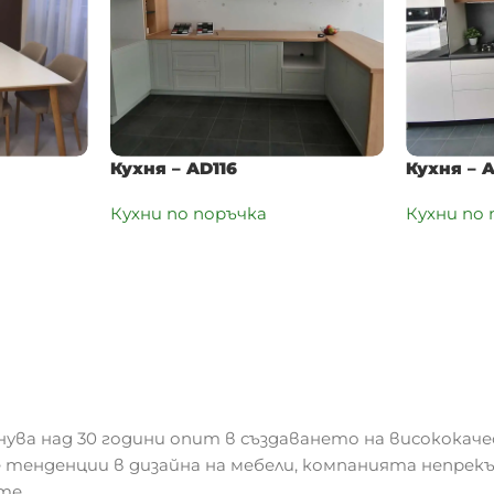
Кухня – AD116
Кухня – 
Кухни по поръчка
Кухни по
нува над 30 години опит в създаването на висококаче
 тенденции в дизайна на мебели, компанията непрек
те.