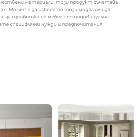
чествени материали, този продукт съчетава
т. Можете да изберете този модел или да
 за изработка на мебели по индивидуална
шите специфични нужди и предпочитания.