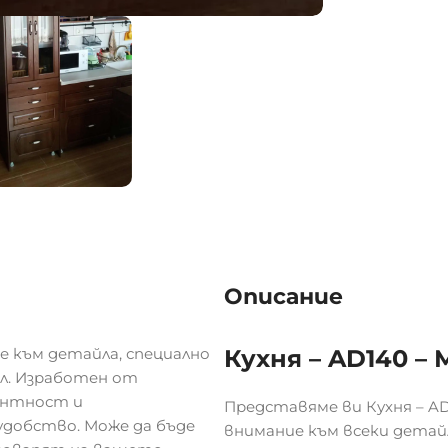
Описание
е към детайла, специално
Кухня – AD140 –
ил. Изработен от
антност и
Представяме ви Кухня – AD
добство. Може да бъде
внимание към всеки детайл