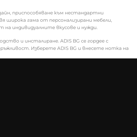
зайн, приспособяване към нестандартни
я широка гама от персонализирани мебели,
т на индивидуалните вкусове и нужди.
одство и инсталиране. ADIS BG се гордее с
дръжливост. Изберете ADIS BG и внесете нотка на