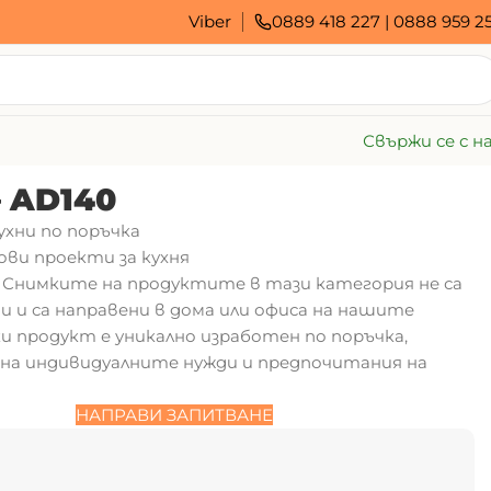
Viber
0889 418 227
|
0888 959 2
Свържи се с н
– AD140
ухни по поръчка
ови проекти за кухня
0. Снимките на продуктите в тази категория не са
и и са направени в дома или офиса на нашите
ки продукт е уникално изработен по поръчка,
на индивидуалните нужди и предпочитания на
НАПРАВИ ЗАПИТВАНЕ