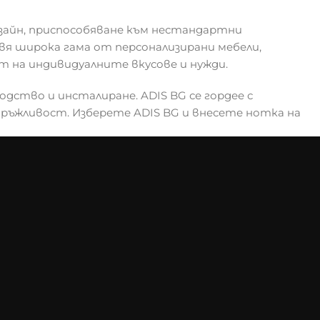
зайн, приспособяване към нестандартни
я широка гама от персонализирани мебели,
т на индивидуалните вкусове и нужди.
одство и инсталиране. ADIS BG се гордее с
дръжливост. Изберете ADIS BG и внесете нотка на