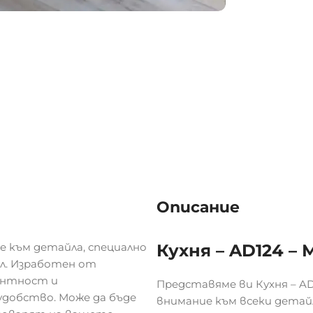
Описание
е към детайла, специално
Кухня – AD124 –
ил. Изработен от
антност и
Представяме ви Кухня – AD
добство. Може да бъде
внимание към всеки детайл