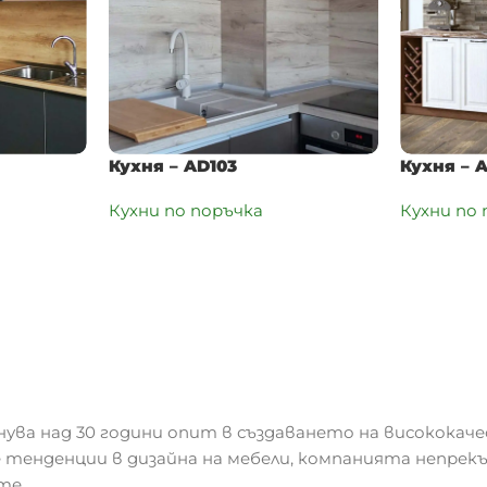
Кухня – AD103
Кухня – 
Кухни по поръчка
Кухни по
нува над 30 години опит в създаването на висококаче
 тенденции в дизайна на мебели, компанията непрек
те.