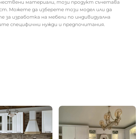
чествени материали, този продукт съчетава
т. Можете да изберете този модел или да
 за изработка на мебели по индивидуална
шите специфични нужди и предпочитания.