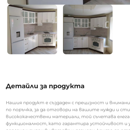
Детайли за продукта
Нашия продукт е създаден с прецизност и внимани
по поръчка, за да отговори на вашите нужди и ст
висококачествени материали, той съчетава елег
функционалност, като гарантира устойчивост и у