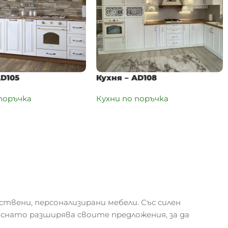
AD105
Кухня – AD108
 поръчка
Кухни по поръчка
ствени, персонализирани мебели. Със силен
ъснато разширява своите предложения, за да