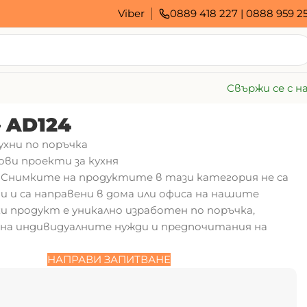
Viber
0889 418 227
|
0888 959 2
Свържи се с н
– AD124
ухни по поръчка
ови проекти за кухня
4. Снимките на продуктите в тази категория не са
и и са направени в дома или офиса на нашите
ки продукт е уникално изработен по поръчка,
на индивидуалните нужди и предпочитания на
НАПРАВИ ЗАПИТВАНЕ