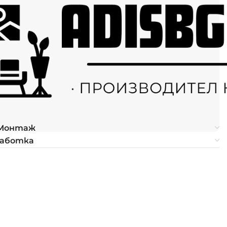
 Монтаж
работка