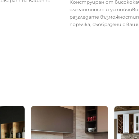
тговарят на вашето
Конструиран от високока
елегантност и устойчивос
разгледате възможностите
поръчка, съобразени с ва