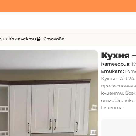
лни Комплекти
Столове
Кухня 
Категория:
К
Етикет:
Гот
Кухня – AD12
професионалн
клиенти. Все
отговаряйки 
клиента.