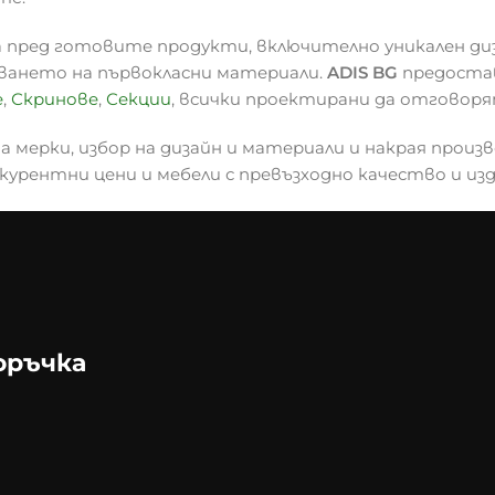
 пред готовите продукти, включително уникален ди
зването на първокласни материали.
ADIS BG
предостав
е
,
Скринове
,
Секции
, всички проектирани да отговоря
 мерки, избор на дизайн и материали и накрая произв
курентни цени и мебели с превъзходно качество и из
оръчка