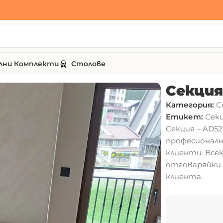
лни Комплекти
Столове
Секция
Категория:
С
Етикет:
Секц
Секция – AD5
професионалн
клиенти. Все
отговаряйки 
клиента.