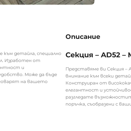
Описание
е към детайла, специално
Секция – AD52 –
ил. Изработен от
антност и
Представяме ви Секция – A
добство. Може да бъде
внимание към всеки детайл
тговарят на вашето
Конструиран от високока
елегантност и устойчивос
разгледате възможностите
поръчка, съобразени с ва