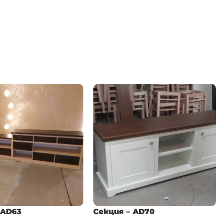
 AD63
Секция – AD70