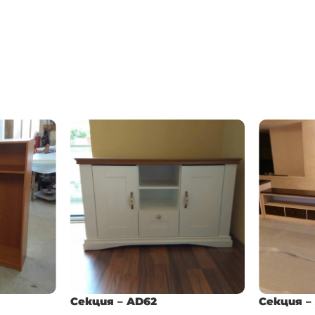
Секция – AD62
Секция –