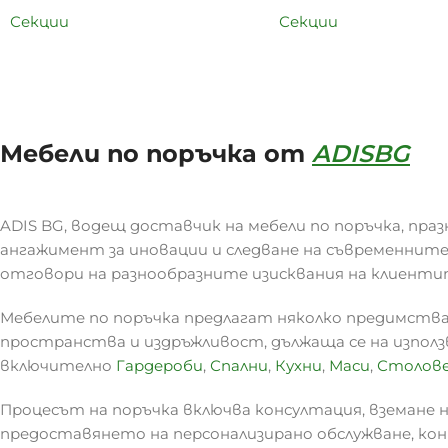
Секции
Секции
Мебели по поръчка от
ADISBG
ADIS BG, водещ доставчик на мебели по поръчка, праз
ангажимент за иновации и следване на съвременните
отговори на разнообразните изисквания на клиенти
Мебелите по поръчка предлагат няколко предимства
пространства и издръжливост, дължаща се на изпол
включително
Гардероби
,
Спални
,
Кухни
,
Маси
,
Столов
Процесът на поръчка включва консултация, вземане на
предоставянето на персонализирано обслужване, кон