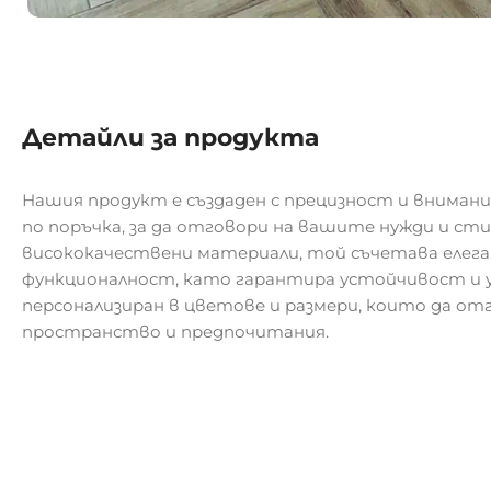
Детайли за продукта
Нашия продукт е създаден с прецизност и внимани
по поръчка, за да отговори на вашите нужди и ст
висококачествени материали, той съчетава елег
функционалност, като гарантира устойчивост и у
персонализиран в цветове и размери, които да о
пространство и предпочитания.