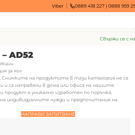
Viber
0889 418 227
|
0888 959 2
Свържи се с н
 – AD52
екции
ия за хол
2. Снимките на продуктите в тази категория не са
и и са направени в дома или офиса на нашите
ки продукт е уникално изработен по поръчка,
на индивидуалните нужди и предпочитания на
НАПРАВИ ЗАПИТВАНЕ