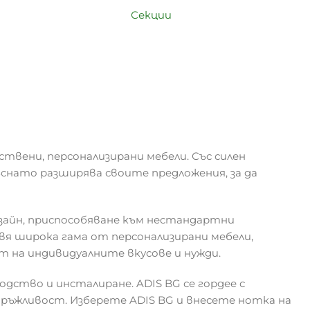
Секции
ствени, персонализирани мебели. Със силен
ъснато разширява своите предложения, за да
зайн, приспособяване към нестандартни
я широка гама от персонализирани мебели,
т на индивидуалните вкусове и нужди.
одство и инсталиране. ADIS BG се гордее с
дръжливост. Изберете ADIS BG и внесете нотка на