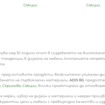
Секции
Секции
нува над 30 години опит в създаването на висококаче
 тенденции в дизайна на мебели, компанията непрек
те.
 пред готовите продукти, включително уникален ди
зването на първокласни материали.
ADIS BG
предостав
е
,
Скринове
,
Секции
, всички проектирани да отговоря
 мерки, избор на дизайн и материали и накрая произв
курентни цени и мебели с превъзходно качество и из