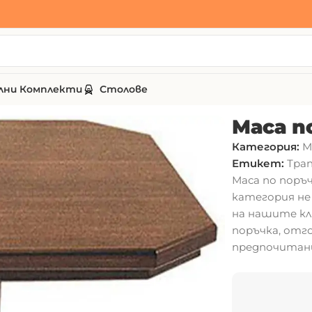
лни Комплекти
Столове
 AD207
Маса п
Категория:
М
Етикет:
Трап
Маса по поръ
категория не 
на нашите кл
поръчка, отг
предпочитани