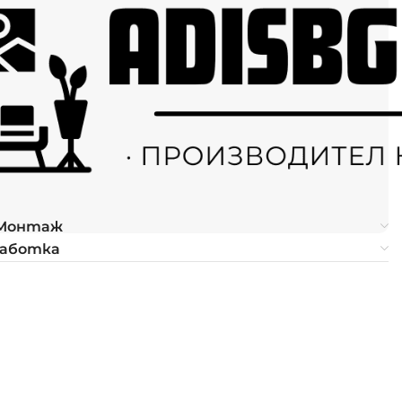
 Монтаж
работка