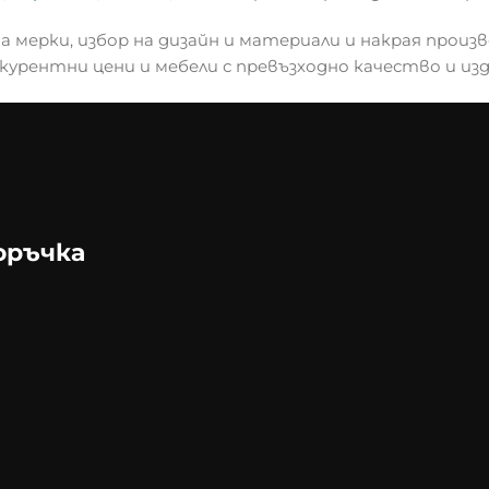
 мерки, избор на дизайн и материали и накрая произв
курентни цени и мебели с превъзходно качество и из
оръчка