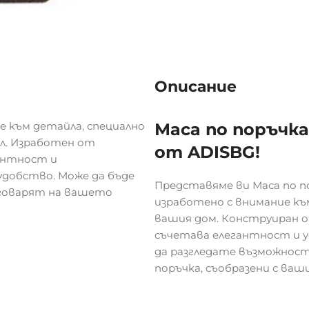
Описание
е към детайла, специално
Маса по поръчка
ил. Изработен от
от ADISBG!
антност и
добство. Може да бъде
Представяме ви Маса по по
тговарят на вашето
изработено с внимание към
вашия дом. Конструиран 
съчетава елегантност и 
да разгледате възможност
поръчка, съобразени с ва