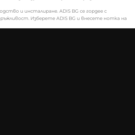
одство и инсталиране. ADIS BG се гордее с
дръжливост. Изберете ADIS BG и внесете нотка на