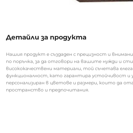
Детайли за продукта
Нашия продукт е създаден с прецизност и внимани
по поръчка, за да отговори на вашите нужди и ст
висококачествени материали, той съчетава елег
функционалност, като гарантира устойчивост и у
персонализиран в цветове и размери, които да о
пространство и предпочитания.