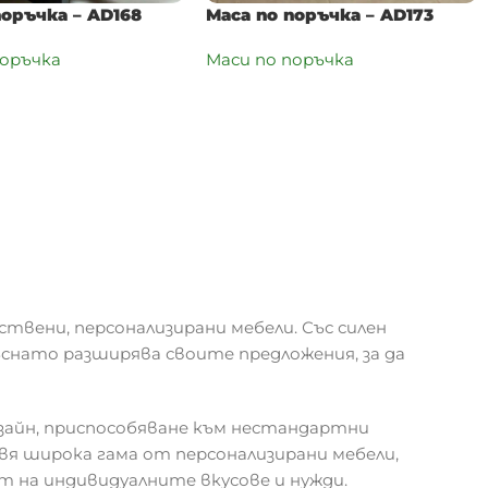
поръчка – AD168
Маса по поръчка – AD173
поръчка
Маси по поръчка
ствени, персонализирани мебели. Със силен
ъснато разширява своите предложения, за да
зайн, приспособяване към нестандартни
я широка гама от персонализирани мебели,
т на индивидуалните вкусове и нужди.