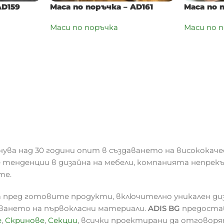
AD159
Маса по поръчка – AD161
Маса по 
Маси по поръчка
Маси по 
нува над 30 години опит в създаването на висококаче
 тенденции в дизайна на мебели, компанията непрек
те.
 пред готовите продукти, включително уникален ди
зването на първокласни материали.
ADIS BG
предостав
е
,
Скринове
,
Секции
, всички проектирани да отговоря