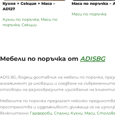
Кухня + Секция + Маса –
Маса по поръчка – 
AD127
Маси по поръчка
Кухни по поръчка
,
Маси по
поръчка
,
Секции
Мебели по поръчка от
ADISBG
ADIS BG, водещ доставчик на мебели по поръчка, праз
ангажимент за иновации и следване на съвременните
отговори на разнообразните изисквания на клиенти
Мебелите по поръчка предлагат няколко предимства
пространства и издръжливост, дължаща се на изпол
включително
Гардероби
,
Спални
,
Кухни
,
Маси
,
Столов