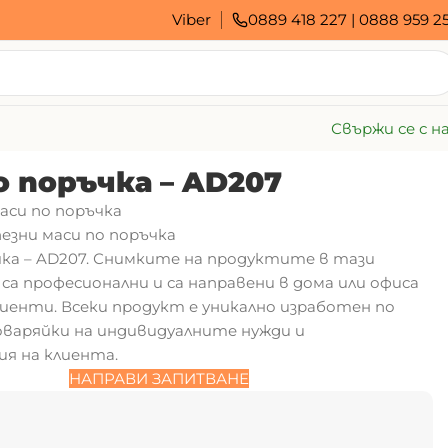
Viber
0889 418 227
|
0888 959 2
Свържи се с н
о поръчка – AD207
аси по поръчка
езни маси по поръчка
чка – AD207. Снимките на продуктите в тази
са професионални и са направени в дома или офиса
иенти. Всеки продукт е уникално изработен по
оваряйки на индивидуалните нужди и
я на клиента.
НАПРАВИ ЗАПИТВАНЕ