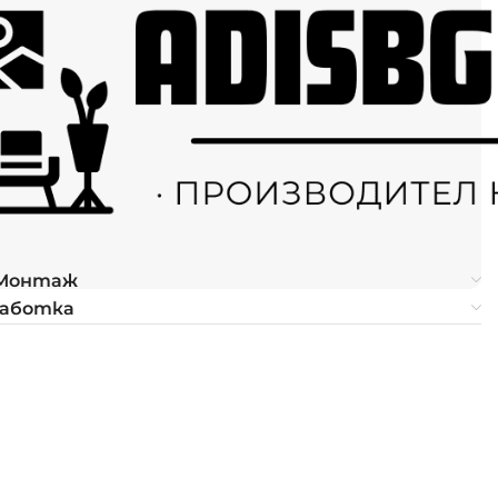
 Монтаж
работка