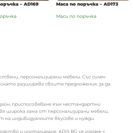
поръчка – AD169
Маса по поръчка – AD173
поръчка
Маси по поръчка
ствени, персонализирани мебели. Със силен
ъснато разширява своите предложения, за да
зайн, приспособяване към нестандартни
я широка гама от персонализирани мебели,
т на индивидуалните вкусове и нужди.
одство и инсталиране. ADIS BG се гордее с