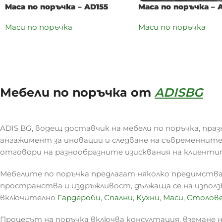
Маса по поръчка – AD155
Маса по поръчка – 
Маси по поръчка
Маси по поръчка
Мебели по поръчка от
ADISBG
ADIS BG, водещ доставчик на мебели по поръчка, праз
ангажимент за иновации и следване на съвременните
отговори на разнообразните изисквания на клиенти
Мебелите по поръчка предлагат няколко предимства
пространства и издръжливост, дължаща се на изпол
включително
Гардероби
,
Спални
,
Кухни
,
Маси
,
Столов
Процесът на поръчка включва консултация, вземане на