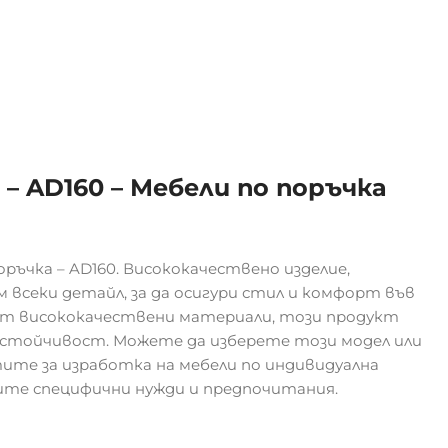
 – AD160 – Мебели по поръчка
ръчка – AD160. Висококачествено изделие,
 всеки детайл, за да осигури стил и комфорт във
от висококачествени материали, този продукт
устойчивост. Можете да изберете този модел или
ите за изработка на мебели по индивидуална
шите специфични нужди и предпочитания.