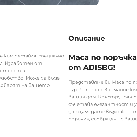
Описание
е към детайла, специално
Маса по поръчка
ил. Изработен от
от ADISBG!
антност и
добство. Може да бъде
Представяме ви Маса по по
тговарят на вашето
изработено с внимание към
вашия дом. Конструиран 
съчетава елегантност и 
да разгледате възможност
поръчка, съобразени с ва