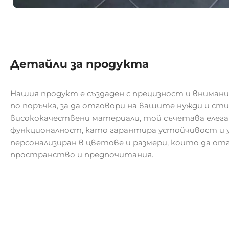
Детайли за продукта
Нашия продукт е създаден с прецизност и внимани
по поръчка, за да отговори на вашите нужди и ст
висококачествени материали, той съчетава елег
функционалност, като гарантира устойчивост и у
персонализиран в цветове и размери, които да о
пространство и предпочитания.