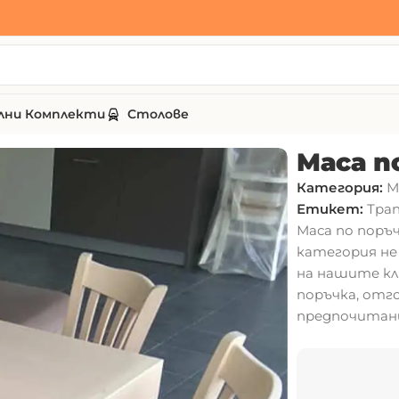
лни Комплекти
Столове
 AD160
Маса п
Категория:
М
Етикет:
Трап
Маса по поръ
категория не 
на нашите кл
поръчка, отг
предпочитани