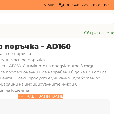
Viber
0889 418 227
|
0888 959 2
Свържи се с н
о поръчка – AD160
аси по поръчка
езни маси по поръчка
чка – AD160. Снимките на продуктите в тази
са професионални и са направени в дома или офиса
иенти. Всеки продукт е уникално изработен по
оваряйки на индивидуалните нужди и
я на клиента.
НАПРАВИ ЗАПИТВАНЕ