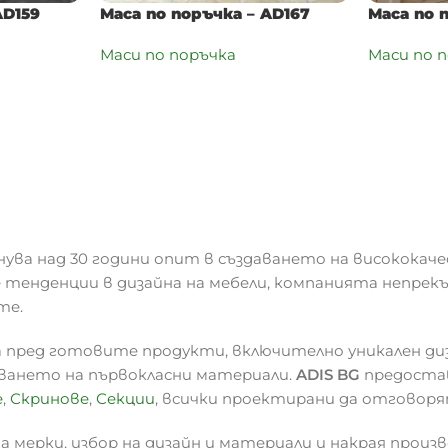
AD159
Маса по поръчка – AD167
Маса по 
Маси по поръчка
Маси по 
нува над 30 години опит в създаването на висококаче
 тенденции в дизайна на мебели, компанията непрек
те.
 пред готовите продукти, включително уникален ди
зването на първокласни материали.
ADIS BG
предостав
е
,
Скринове
,
Секции
, всички проектирани да отговоря
 мерки, избор на дизайн и материали и накрая произв