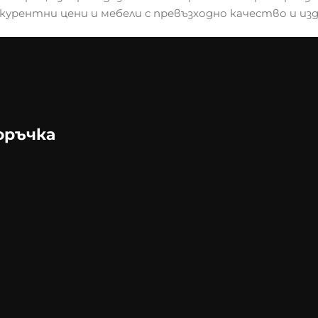
курентни цени и мебели с превъзходно качество и из
оръчка