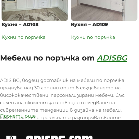
Кухня – AD108
Кухня – AD109
Кухни по поръчка
Кухни по поръчка
Мебели по поръчка от
ADISBG
ADIS BG, водещ доставчик на мебели по поръчка,
празнува над 30 години опит в създаването на
висококачествени, персонализирани мебели. Със
силен ангажимент за иновации и следване на
съвременните тенденции в дизайна на мебели,
Прочети още
компанията непрекъснато разширява своите
предложения, за да отговори на разнообразните
изисквания на клиентите.